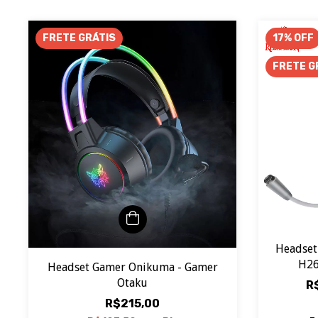
FRETE GRÁTIS
17
%
OFF
FRETE G
Headse
H26
Headset Gamer Onikuma - Gamer
Otaku
R
R$215,00