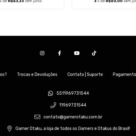
x de
R$63,33
sem juros
3
x de
R$60,00
sem ju
os?
Trocas e Devoluções
Contato | Suporte
Pagamento 
5511969731544
11969731544
contato@gamerotaku.com.br
Gamer Otaku, a loja de todos os Gamers e Otakus do Brasil!