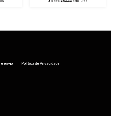
ros
3
x de
R$43,33
sem juros
e envio
Política de Privacidade