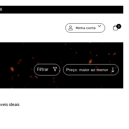
IX
0
Minha conta
r
Filtrar
veis ideais