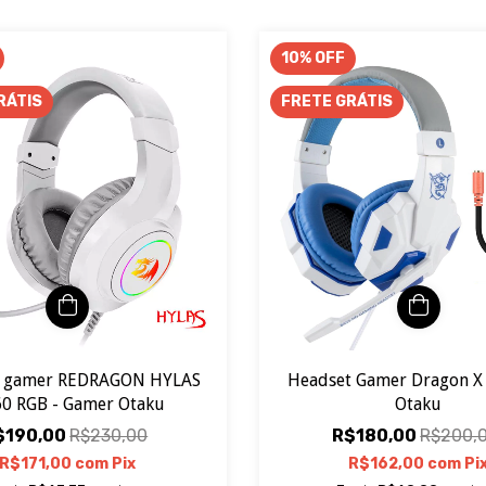
10
%
OFF
RÁTIS
FRETE GRÁTIS
t gamer REDRAGON HYLAS
Headset Gamer Dragon X
0 RGB - Gamer Otaku
Otaku
$190,00
R$230,00
R$180,00
R$200,
R$171,00
com
Pix
R$162,00
com
Pi