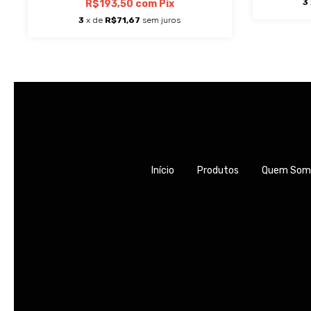
3
R$193,50
com
Pix
3
x de
R$71,67
sem juros
Início
Produtos
Quem Som